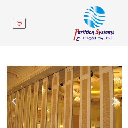
خطي
لى
لمحتوى